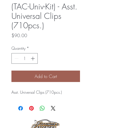
(TAC-Univ-Kit) - Asst.
Universal Clips
(710pcs.)
Price
$90.00
Quantity
*
Add to Cart
Asst. Universal Clips (710pcs.)