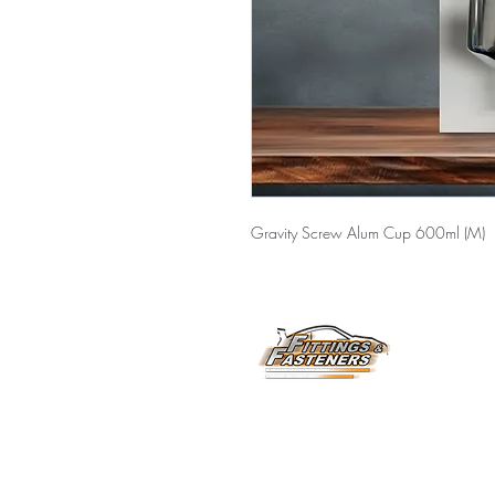
Gravity Screw Alum Cup 600ml (M)
Horarios de Atención:
6
Lunes a Viernes
8:00 am a 3:30 pm