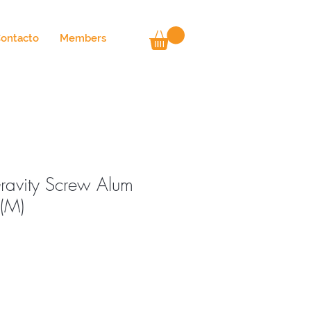
ontacto
Members
avity Screw Alum
(M)