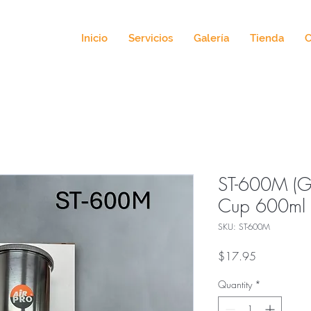
Inicio
Servicios
Galería
Tienda
C
ST-600M (Gr
Cup 600ml 
SKU: ST-600M
Price
$17.95
Quantity
*