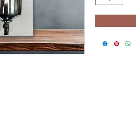
Email:
fittingsandfasteners@gmail.com
Teléfono(s)
(787) 623-2791
Dirección: Carr. #140 Km.
Fax
5.2, Interior Cruce Dávila,
(787) 623-2612
Barceloneta, Puerto Rico
00617.