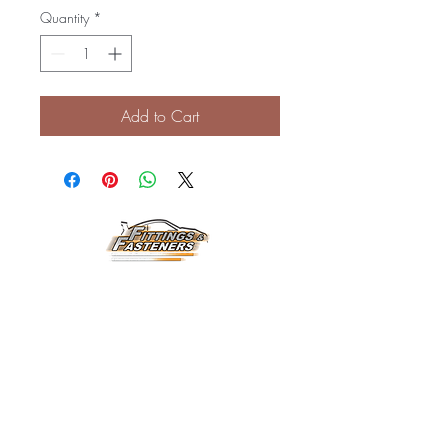
Quantity
*
Add to Cart
Horarios de
Atención:
Lunes a Viernes
8:00 am a 3:30 pm
Email:
fittingsandfasteners@
gmail.com
Dirección: Carr.