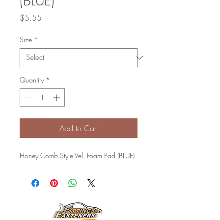
(BLUE)
Price
$5.55
Size
*
Quantity
*
Add to Cart
Honey Comb Style Vel. Foam Pad (BLUE)