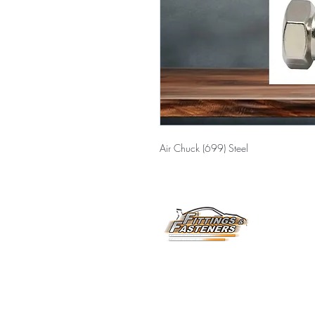
Air Chuck (699) Steel
Horarios de Atención:
6
Lunes a Viernes
8:00 am a 3:30 pm