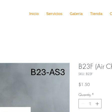
Inicio
Servicios
Galería
Tienda
C
B23F (Air Ch
SKU: B23F
Price
$1.50
Quantity
*