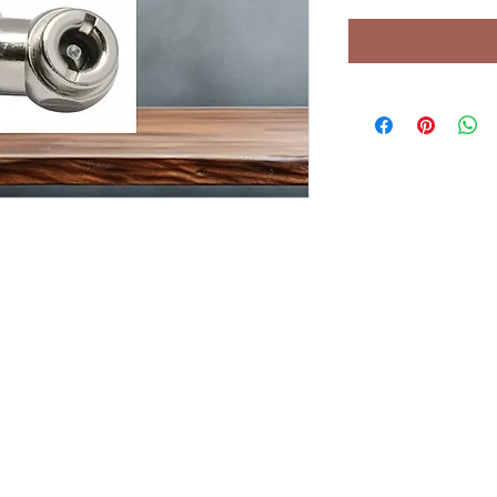
Email:
fittingsandfasteners@gmail.com
Teléfono(s)
(787) 623-2791
Dirección: Carr. #140 Km.
Fax
5.2, Interior Cruce Dávila,
(787) 623-2612
Barceloneta, Puerto Rico
00617.