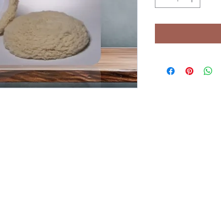
Email:
fittingsandfasteners@gmail.com
Teléfono(s)
(787) 623-2791
Dirección: Carr. #140 Km.
Fax
5.2, Interior Cruce Dávila,
(787) 623-2612
Barceloneta, Puerto Rico
00617.