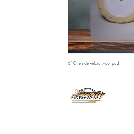
6" One side velcro wool pad
Horarios de Atención:
6
Lunes a Viernes
8:00 am a 3:30 pm