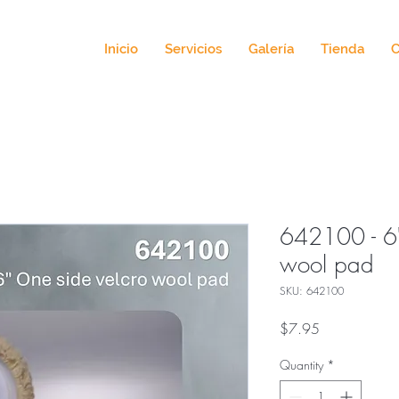
Inicio
Servicios
Galería
Tienda
C
642100 - 6"
wool pad
SKU: 642100
Price
$7.95
Quantity
*