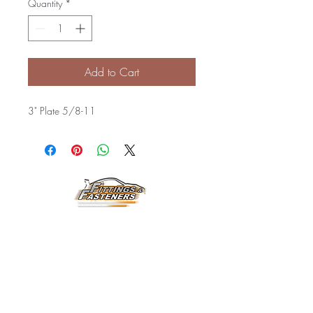
Quantity
*
Add to Cart
3" Plate 5/8-11
Horarios de
Atención:
Lunes a Viernes
8:00 am a 3:30 pm
Email:
fittingsandfasteners@
gmail.com