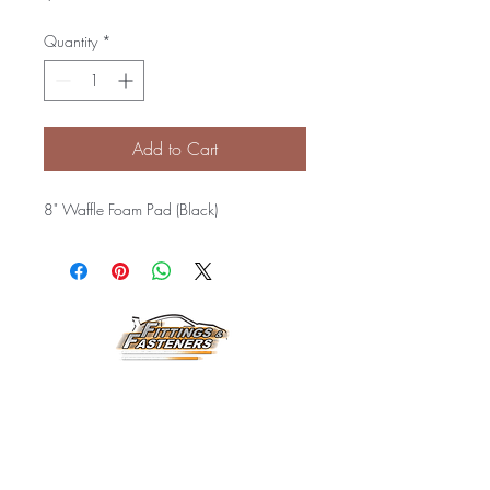
Quantity
*
Add to Cart
8" Waffle Foam Pad (Black)
Horarios de
Atención:
Lunes a Viernes
8:00 am a 3:30 pm
Email: