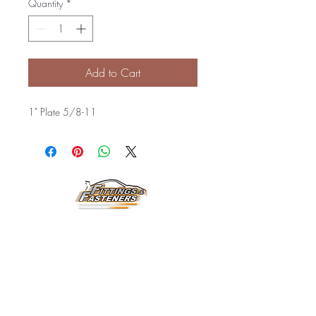
Quantity
*
Add to Cart
1" Plate 5/8-11
Horarios de
Atención:
Lunes a Viernes
8:00 am a 3:30 pm
Email:
fittingsandfasteners@
gmail.com